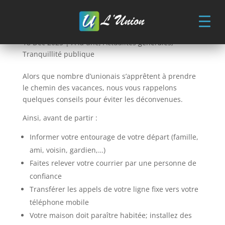
Skip
to
content
Opération tranquillité vacances
18 Déc 2025
|
A la une
,
Actualités générales
,
Tranquillité publique
Alors que nombre d’unionais s’apprêtent à prendre
le chemin des vacances, nous vous rappelons
quelques conseils pour éviter les déconvenues.
Ainsi, avant de partir :
Informer votre entourage de votre départ (famille,
ami, voisin, gardien,…)
Faites relever votre courrier par une personne de
confiance
Transférer les appels de votre ligne fixe vers votre
téléphone mobile
Votre maison doit paraître habitée; installez des