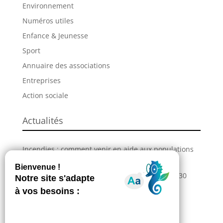
Environnement
Numéros utiles
Enfance & Jeunesse
Sport
Annuaire des associations
Entreprises
Action sociale
Actualités
Incendies : comment venir en aide aux populations
sinistrées ?
La Grande Fête de L’Union revient les 28, 29 et 30
août !
Information – Coupures du réseau électrique