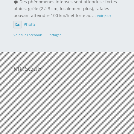
🌩️ Des phénomènes intenses sont attendus : fortes
pluies, grêle (2 à 3 cm, localement plus), rafales
pouvant atteindre 100 km/h et forte ac
...
Voir plus
Photo
Voir sur Facebook
·
Partager
KIOSQUE