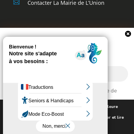

Contacter La Mairie de L’Union
Newsletter
Suivez toute l'actualité de votre ville!
J'ai pris connaissance de la politique de
Extranet
Contactez-nous
confidentialité.
Plan du site
Mentions légales
Nous utilisons des cookies pour vous offrir la meilleure
Politique de confidentialité
expérience sur notre site.
Pour connaitre les cookies utilisés ou les désactiver et lire
notre politique de confidentialité,
cliquez-ici
.
Lisez notre
politique de confidentialité
.
Fermer la bannière des cookies G