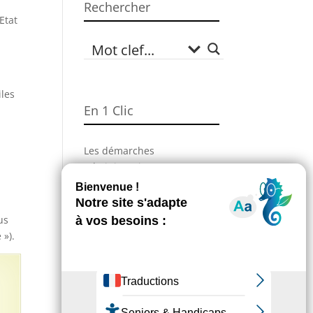
Rechercher
Etat
s
iles
En 1 Clic
Les démarches
administratives
Campagne Sécheresse
Environnement
us
Numéros utiles
 »).
Enfance & Jeunesse
Sport
Annuaire des associations