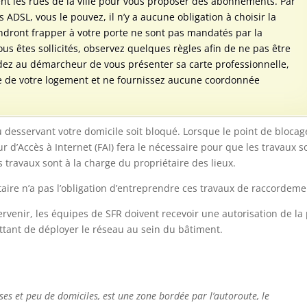
t les rues de la ville pour vous proposer des abonnements. Par
s ADSL, vous le pouvez, il n’y a aucune obligation à choisir la
endront frapper à votre porte ne sont pas mandatés par la
ous êtes sollicités, observez quelques règles afin de ne pas être
dez au démarcheur de vous présenter sa carte professionnelle,
ce de votre logement et ne fournissez aucune coordonnée
au desservant votre domicile soit bloqué. Lorsque le point de blocag
ur d’Accès à Internet (FAI) fera le nécessaire pour que les travaux s
s travaux sont à la charge du propriétaire des lieux.
taire n’a pas l’obligation d’entreprendre ces travaux de raccordeme
tervenir, les équipes de SFR doivent recevoir une autorisation de la
ttant de déployer le réseau au sein du bâtiment.
es et peu de domiciles, est une zone bordée par l’autoroute, le