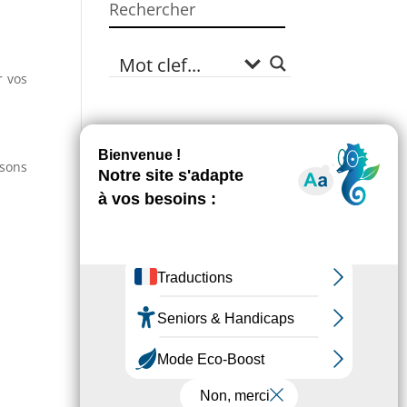
Rechercher
r vos
En 1 Clic
isons
Les démarches
administratives
Campagne Sécheresse
Environnement
Numéros utiles
Enfance & Jeunesse
Sport
Annuaire des associations