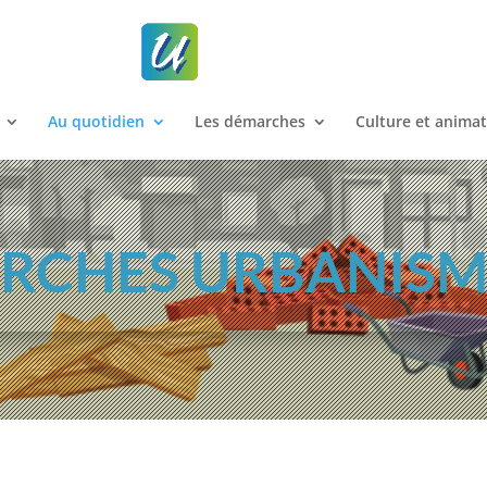
Au quotidien
Les démarches
Culture et anima
RCHES URBANISME