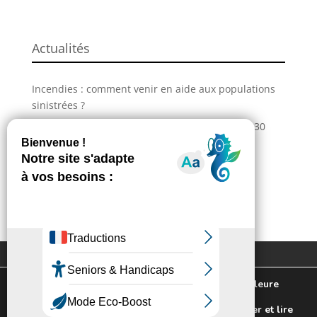
Actualités
Incendies : comment venir en aide aux populations
sinistrées ?
La Grande Fête de L’Union revient les 28, 29 et 30
Newsletter
août !
Suivez toute l'actualité de votre ville!
Information – Coupures du réseau électrique
J'ai pris connaissance de la politique de
Extranet
Contactez-nous
confidentialité.
Plan du site
Mentions légales
Nous utilisons des cookies pour vous offrir la meilleure
Politique de confidentialité
expérience sur notre site.
Pour connaitre les cookies utilisés ou les désactiver et lire