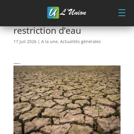
Skip
to
content
Alerte sècheresse :
restriction d’eau
17 Juil 2026
|
A la une
,
Actualités générales
—-