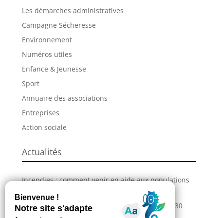
Les démarches administratives
Campagne Sécheresse
Environnement
Numéros utiles
Enfance & Jeunesse
Sport
Annuaire des associations
Entreprises
Action sociale
Actualités
Incendies : comment venir en aide aux populations
sinistrées ?
La Grande Fête de L’Union revient les 28, 29 et 30
août !