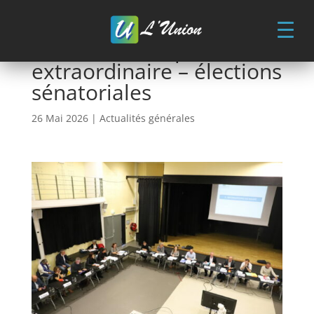
Skip
to
content
Conseil municipal
extraordinaire – élections
sénatoriales
26 Mai 2026
|
Actualités générales