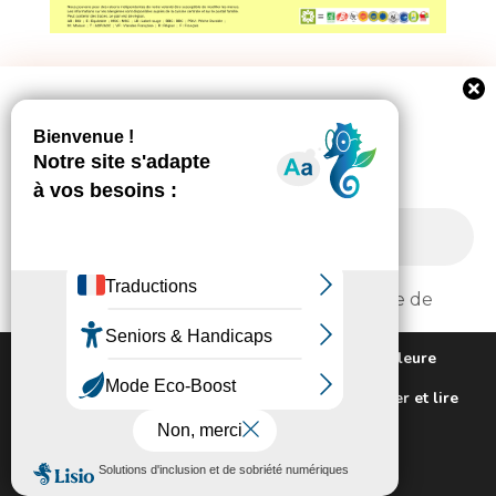
Newsletter
Suivez toute l'actualité de votre ville!
J'ai pris connaissance de la politique de
confidentialité.
Nous utilisons des cookies pour vous offrir la meilleure
expérience sur notre site.
Pour connaitre les cookies utilisés ou les désactiver et lire
notre politique de confidentialité,
cliquez-ici
.
Lisez notre
politique de confidentialité
.
Fermer la bannière des cookies G
Accepter
Rejeter