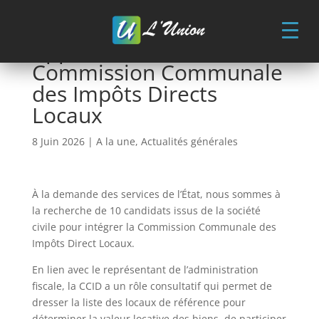
Skip
to
content
Appel à candidature :
Commission Communale
des Impôts Directs
Locaux
8 Juin 2026
|
A la une
,
Actualités générales
À la demande des services de l’État, nous sommes à
la recherche de 10 candidats issus de la société
civile pour intégrer la Commission Communale des
Impôts Direct Locaux.
En lien avec le représentant de l’administration
fiscale, la CCID a un rôle consultatif qui permet de
dresser la liste des locaux de référence pour
déterminer la valeur locative des biens, de participer