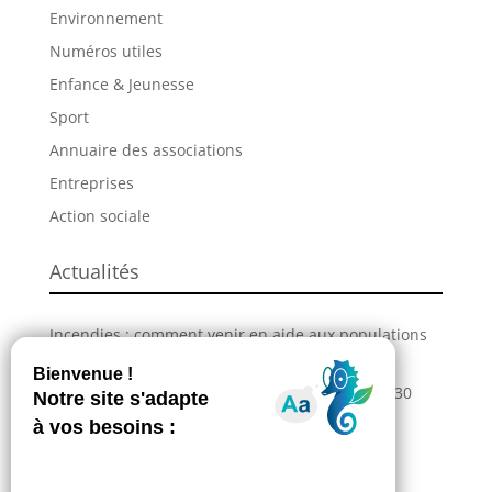
Environnement
Numéros utiles
Enfance & Jeunesse
Sport
Annuaire des associations
Entreprises
Action sociale
Actualités
Incendies : comment venir en aide aux populations
sinistrées ?
La Grande Fête de L’Union revient les 28, 29 et 30
août !
Information – Coupures du réseau électrique