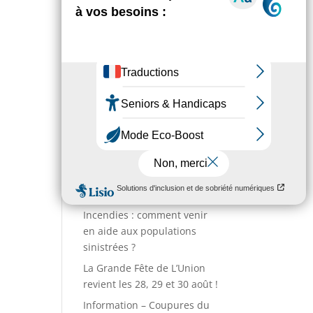
Environnement
Numéros utiles
Enfance & Jeunesse
Sport
Annuaire des associations
Entreprises
Action sociale
Actualités
Incendies : comment venir
en aide aux populations
sinistrées ?
La Grande Fête de L’Union
revient les 28, 29 et 30 août !
Information – Coupures du