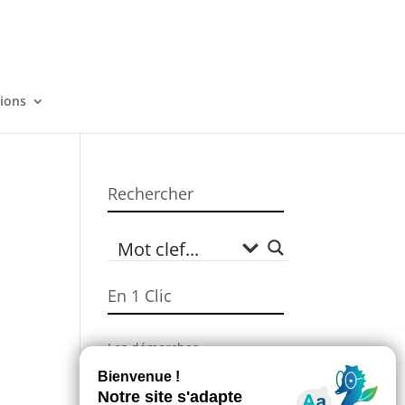
tions
Rechercher
En 1 Clic
6
Les démarches
administratives
Campagne Sécheresse