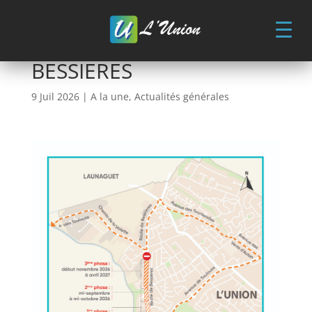
Skip
to
content
TRAVAUX ROUTE DE
BESSIERES
9 Juil 2026
|
A la une
,
Actualités générales