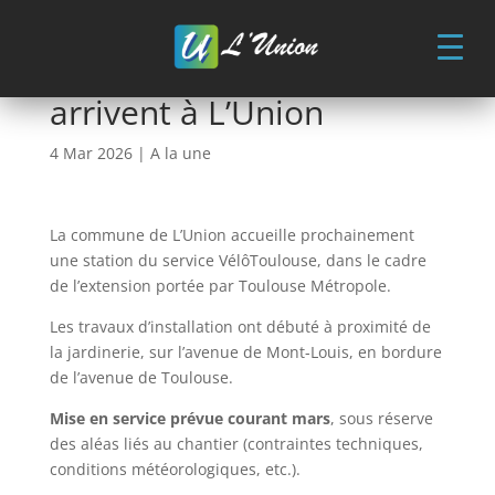
Skip
to
content
Les vélos en libre-service
arrivent à L’Union
4 Mar 2026
|
A la une
La commune de
L’Union
accueille prochainement
une station du service
VélôToulouse
, dans le cadre
de l’extension portée par
Toulouse Métropole
.
Les travaux d’installation ont débuté à proximité de
la jardinerie, sur l’avenue de Mont-Louis, en bordure
de l’avenue de Toulouse.
Mise en service prévue courant mars
, sous réserve
des aléas liés au chantier (contraintes techniques,
conditions météorologiques, etc.).