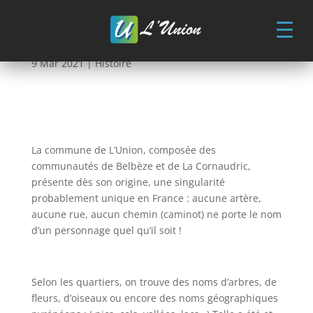
Skip
to
Les rues de L’Union
content
9 Mar 2021
|
Histoire
La commune de L’Union, composée des
communautés de Belbèze et de La Cornaudric,
présente dès son origine, une singularité
probablement unique en France : aucune artère,
aucune rue, aucun chemin (caminot) ne porte le nom
d’un personnage quel qu’il soit !
Selon les quartiers, on trouve des noms d’arbres, de
fleurs, d’oiseaux ou encore des noms géographiques