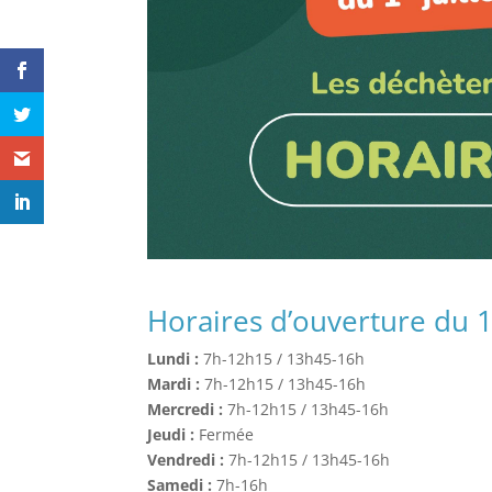
Horaires d’ouverture du 1e
Lundi :
7h-12h15 / 13h45-16h
Mardi :
7h-12h15 / 13h45-16h
Mercredi :
7h-12h15 / 13h45-16h
Jeudi :
Fermée
Vendredi :
7h-12h15 / 13h45-16h
Samedi :
7h-16h