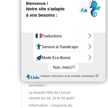
Environnement
Numéros utiles
Enfance & Jeunesse
Sport
Annuaire des associations
Entreprises
Action sociale
Actualités
Incendies : comment venir
en aide aux populations
sinistrées ?
La Grande Fête de L’Union
revient les 28, 29 et 30 août !
Information – Coupures du