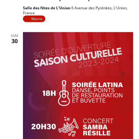
Salle des fêtes de L’Union
6 Avenue des Pyrénées, L'Union,
France
Mairie
SAM
30