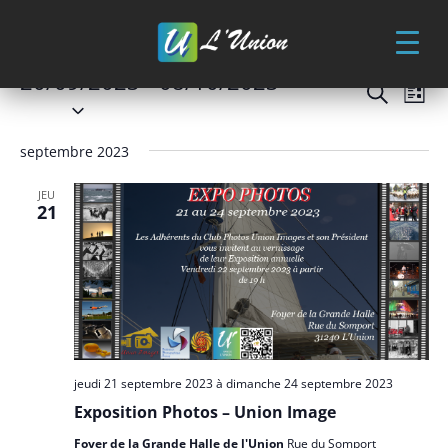
Skip
to
content
Évènements
20/09/2023
 - 
08/10/2023
Recher
Nav
Recherche
Liste
de
et
Sélectionnez
vue
une
naviga
Év
septembre 2023
date.
de
vues
JEU
21
Évène
jeudi 21 septembre 2023
à
dimanche 24 septembre 2023
Exposition Photos – Union Image
Foyer de la Grande Halle de l'Union
Rue du Somport