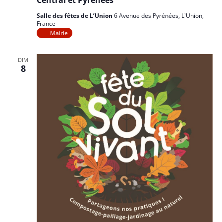
Salle des fêtes de L’Union
6 Avenue des Pyrénées, L'Union,
France
Mairie
DIM
8