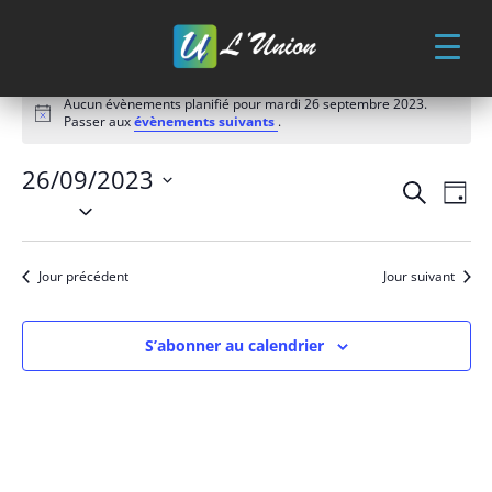
Skip
to
content
Évènements
Aucun évènements planifié pour mardi 26 septembre 2023.
for
Notice
Passer aux
évènements suivants
.
mardi
26
26/09/2023
Recher
Nav
Recherche
Jour
de
septembre
et
Sélectionnez
vue
une
naviga
2023
Év
date.
de
Jour précédent
Jour suivant
vues
Évène
S’abonner au calendrier