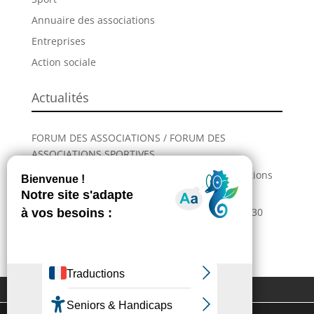
Annuaire des associations
Entreprises
Action sociale
Actualités
FORUM DES ASSOCIATIONS / FORUM DES
ASSOCIATIONS SPORTIVES
Incendies : comment venir en aide aux populations
sinistrées ?
La Grande Fête de L’Union revient les 28, 29 et 30
août !
Extranet
Contactez-nous
Plan du site
Mentions légales