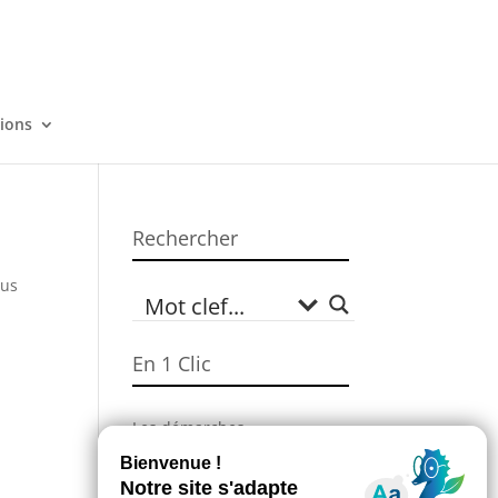
tions
Rechercher
sus
En 1 Clic
Les démarches
administratives
Campagne Sécheresse