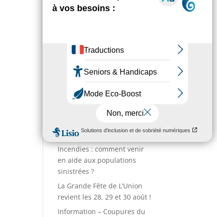
Environnement
Numéros utiles
Enfance & Jeunesse
Sport
Annuaire des associations
Entreprises
Action sociale
Actualités
Incendies : comment venir
en aide aux populations
sinistrées ?
La Grande Fête de L’Union
revient les 28, 29 et 30 août !
Information – Coupures du