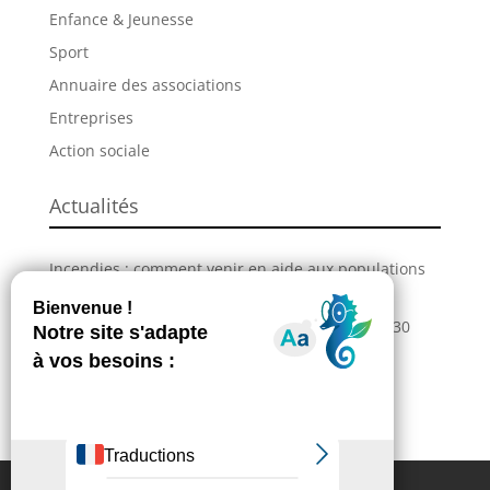
Enfance & Jeunesse
Sport
Annuaire des associations
Entreprises
Action sociale
Actualités
Incendies : comment venir en aide aux populations
sinistrées ?
La Grande Fête de L’Union revient les 28, 29 et 30
août !
Information – Coupures du réseau électrique
Extranet
Contactez-nous