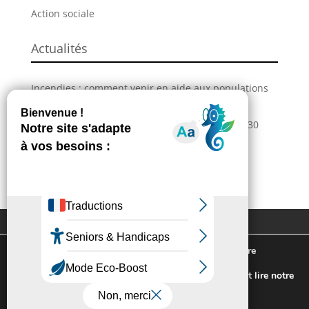
Action sociale
Actualités
Incendies : comment venir en aide aux populations
sinistrées ?
La Grande Fête de L’Union revient les 28, 29 et 30
août !
Information – Coupures du réseau électrique
Extranet
Contactez-nous
Plan du site
Mentions légales
Nous utilisons des cookies pour vous offrir la meilleure
Politique de confidentialité
expérience sur notre site.
Pour connaitre les cookies utilisés ou les désactiver et lire notre
politique de confidentialité,
cliquez-ici
.