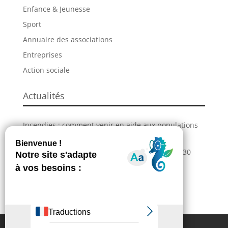
Enfance & Jeunesse
Sport
Annuaire des associations
Entreprises
Action sociale
Actualités
Incendies : comment venir en aide aux populations
sinistrées ?
La Grande Fête de L’Union revient les 28, 29 et 30
août !
Information – Coupures du réseau électrique
Extranet
Contactez-nous