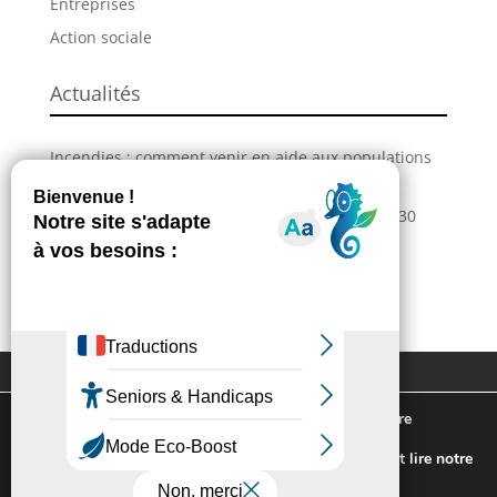
Entreprises
Action sociale
Actualités
Incendies : comment venir en aide aux populations
sinistrées ?
La Grande Fête de L’Union revient les 28, 29 et 30
août !
Information – Coupures du réseau électrique
Extranet
Contactez-nous
Plan du site
Mentions légales
Nous utilisons des cookies pour vous offrir la meilleure
Politique de confidentialité
expérience sur notre site.
Pour connaitre les cookies utilisés ou les désactiver et lire notre
politique de confidentialité,
cliquez-ici
.