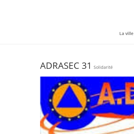
Skip
to
content
La ville
ADRASEC 31
Solidarité