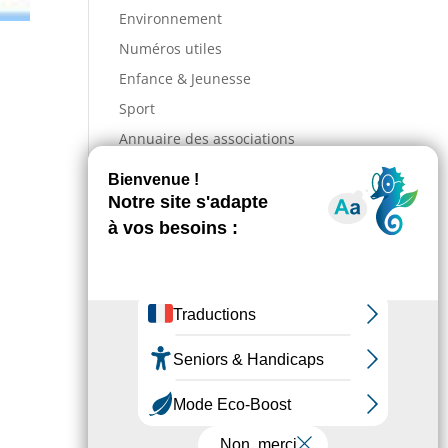
Environnement
Numéros utiles
Enfance & Jeunesse
Sport
Annuaire des associations
Entreprises
Action sociale
Actualités
Incendies : comment venir
en aide aux populations
sinistrées ?
La Grande Fête de L’Union
revient les 28, 29 et 30 août !
Information – Coupures du