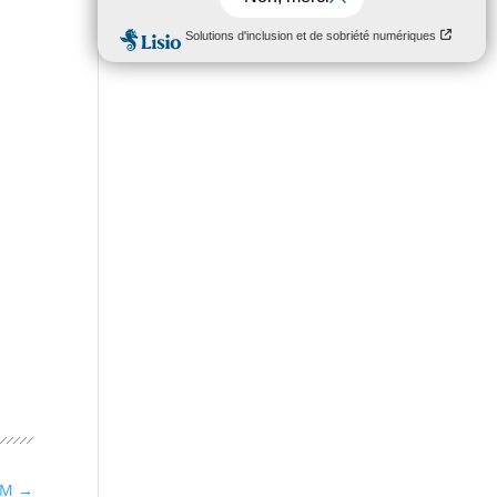
réseau électrique
EM
→