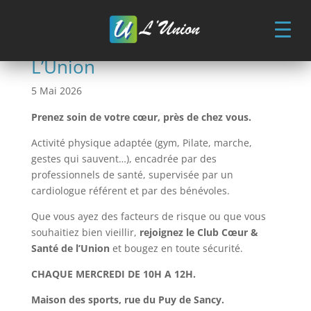
Skip
to
content
Club Cœur & Santé de
L’Union
5 Mai 2026
Prenez soin de votre cœur, près de chez vous.
Activité physique adaptée (gym, Pilate, marche,
gestes qui sauvent…), encadrée par des
professionnels de santé, supervisée par un
cardiologue référent et par des bénévoles.
Que vous ayez des facteurs de risque ou que vous
souhaitiez bien vieillir,
rejoignez le Club Cœur &
Santé de l’Union
et bougez en toute sécurité.
CHAQUE MERCREDI DE 10H A 12H.
Maison des sports, r
ue du Puy de Sancy.