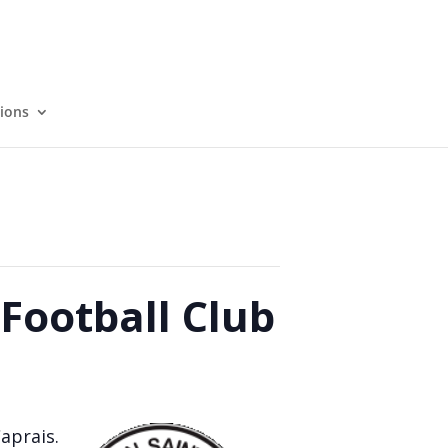
tions
 Football Club
aprais.