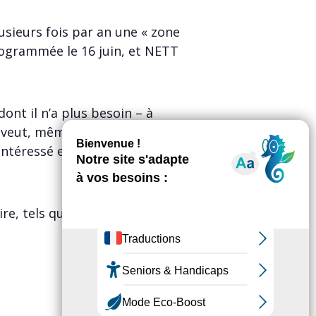
usieurs fois par an une « zone
rogrammée le 16 juin, et NETT
ont il n’a plus besoin – à
 veut, même s’il n’a rien déposé.
sintéressé en dehors de toute
e, tels que des jouets, livres,