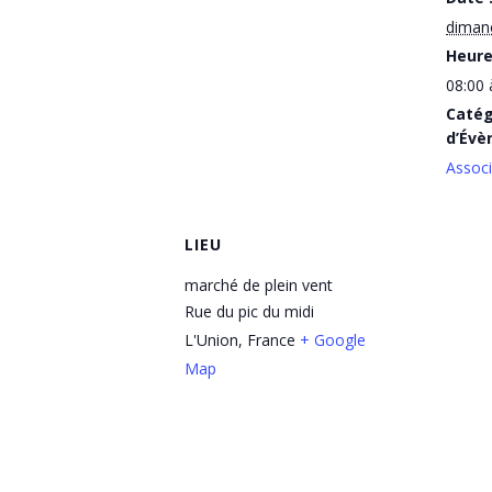
dimanc
Heure
08:00 
Catég
d’Évè
Associ
LIEU
marché de plein vent
Rue du pic du midi
L'Union
,
France
+ Google
Map