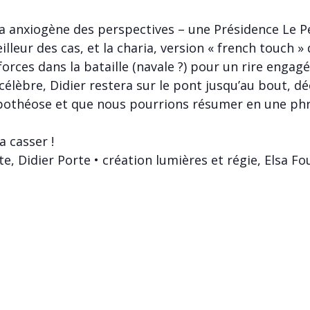
a anxiogène des perspectives – une Présidence Le P
lleur des cas, et la charia, version « french touch » 
rces dans la bataille (navale ?) pour un rire engagé, 
élèbre, Didier restera sur le pont jusqu’au bout, d
othéose et que nous pourrions résumer en une phra
a casser !
te, Didier Porte • création lumières et régie, Elsa Fo