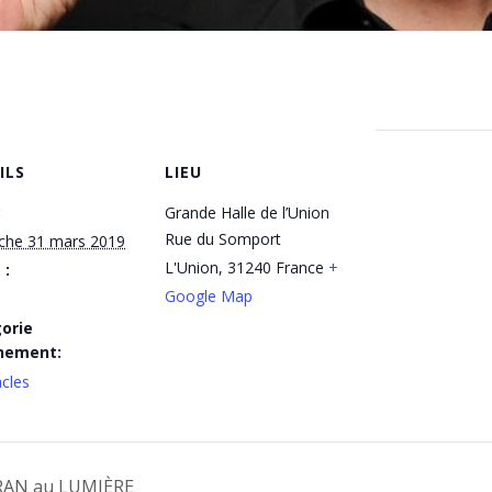
ILS
LIEU
:
Grande Halle de l’Union
Rue du Somport
che 31 mars 2019
L'Union
,
31240
France
+
 :
Google Map
orie
nement:
cles
AN au LUMIÈRE