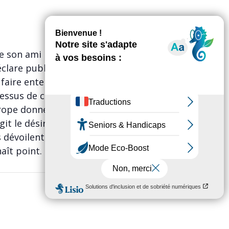
 son ami Philinte auquel il
déclare publiquement en sa
faire entendre ses vers, de deux
ssus de chez elle, et d’Arsinoé
rope donne à voir une société
rgit le désir. Poussés à bout par
 dévoilent, le temps d’une
aît point.