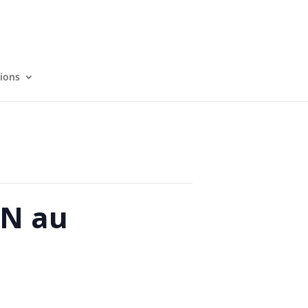
tions
N au