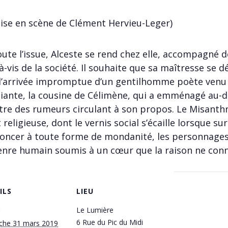
se en scène de Clément Hervieu-Leger)
ute l’issue, Alceste se rend chez elle, accompagné de
-vis de la société. Il souhaite que sa maîtresse se 
 l’arrivée impromptue d’un gentilhomme poète venu 
Éliante, la cousine de Célimène, qui a emménagé au-de
ntre des rumeurs circulant à son propos. Le Misanth
religieuse, dont le vernis social s’écaille lorsque su
renoncer à toute forme de mondanité, les personnages
genre humain soumis à un cœur que la raison ne conn
ILS
LIEU
:
Le Lumière
6 Rue du Pic du Midi
che 31 mars 2019