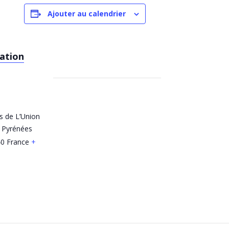
Ajouter au calendrier
tation
es de L’Union
 Pyrénées
40
France
+