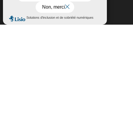
politique de confidentialité,
cliquez-ici
.
Fermer la bannière des cookies GDP
Accepter
Rejeter