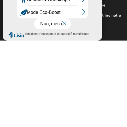
Nous utilisons des cookies pour vous offrir la meilleure
expérience sur notre site.
Pour connaitre les cookies utilisés ou les désactiver et lire notre
politique de confidentialité,
cliquez-ici
.
Fermer la bannière des cookies GDP
Accepter
Rejeter