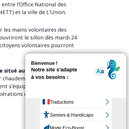
 entre l’Office National des
TT) et la ville de L’Union.
r les mains volontaires des
ouvriront le sillon dès mardi 24
 citoyens volontaires pourront
te situé au bout de l’avenue de
ler chaudement, prévoir des
nt s’équiper de pelles, bêches,
pérations de plantation.