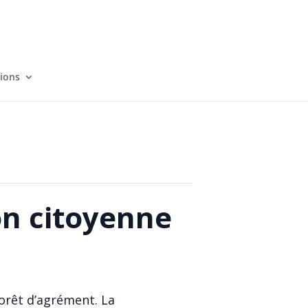
tions
on citoyenne
forêt d’agrément. La