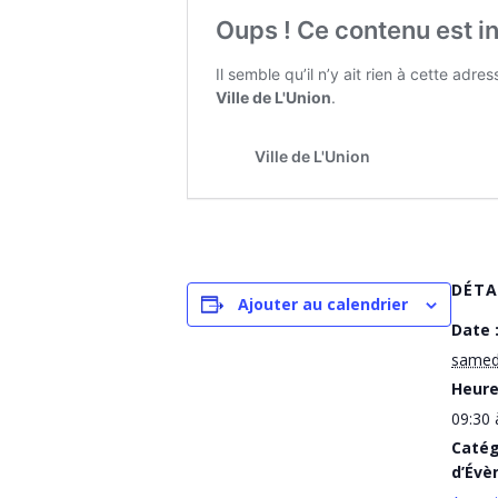
DÉTA
Ajouter au calendrier
Date 
samedi
Heure
09:30 
Catég
d’Évè