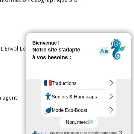
 L’Envol Les Lutins du Manoir,
n agent.