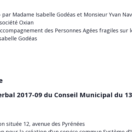
» par Madame Isabelle Godéas et Monsieur Yvan Nav
 société Oxian
ccompagnement des Personnes Agées fragiles sur le
sabelle Godéas
e
erbal 2017-09 du Conseil Municipal du 
son située 12, avenue des Pyrénées
tion pour la création d’un service commun Système d