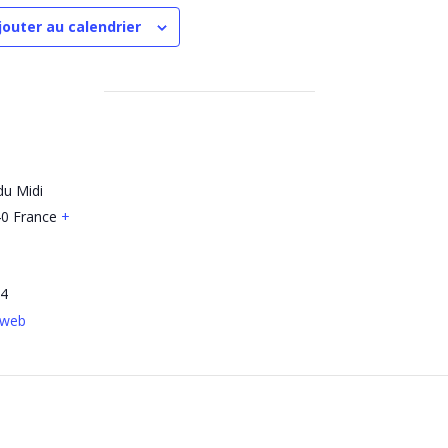
jouter au calendrier
du Midi
40
France
+
14
e web