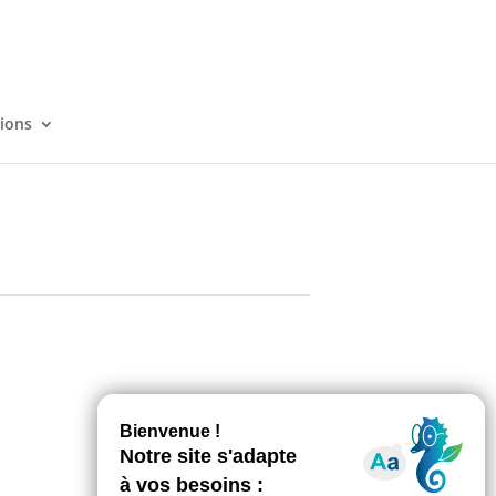
tions