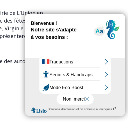
irie de L’Union en
 des fêtes de L’Union sur le
 Virginie Faure, Elérika Leroy,
 présenteront l’engagement de
 des autorités civiles