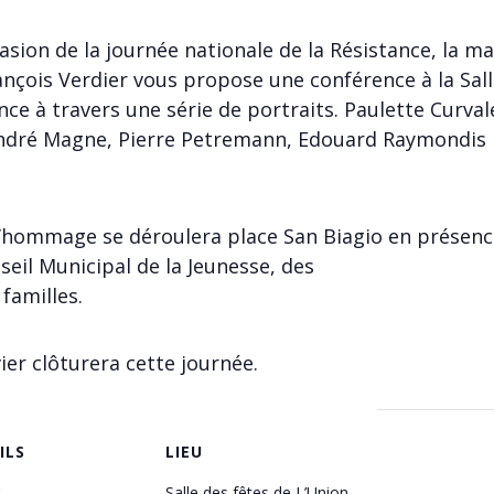
asion de la journée nationale de la Résistance, la ma
nçois Verdier vous propose une conférence à la Salle
e à travers une série de portraits. Paulette Curvale,
André Magne, Pierre Petremann, Edouard Raymondis
d’hommage se déroulera place San Biagio en présence
seil Municipal de la Jeunesse, des
familles.
vier clôturera cette journée.
ILS
LIEU
:
Salle des fêtes de L’Union