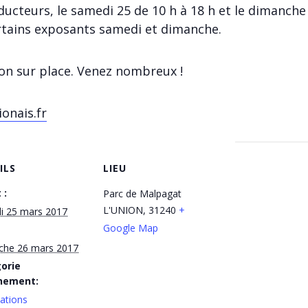
ucteurs, le samedi 25 de 10 h à 18 h et le dimanche
rtains exposants samedi et dimanche.
ion sur place. Venez nombreux !
onais.fr
ILS
LIEU
 :
Parc de Malpagat
L'UNION
,
31240
+
i 25 mars 2017
Google Map
che 26 mars 2017
orie
nement:
ations