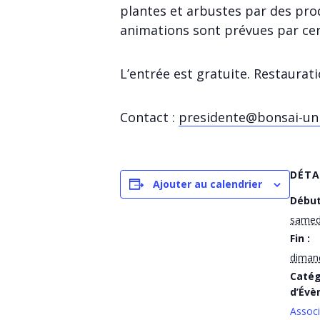
plantes et arbustes par des prod
animations sont prévues par ce
L’entrée est gratuite. Restaurat
Contact :
presidente@bonsai-uni
DÉTA
Ajouter au calendrier
Début
samed
Fin :
diman
Catég
d’Évè
Associ