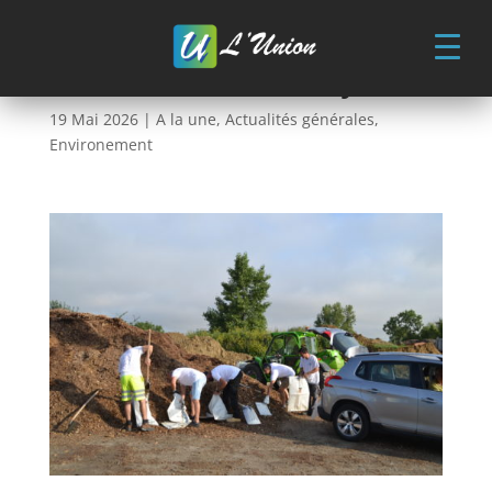
Skip
to
content
Distribution de Broyat
19 Mai 2026
|
A la une
,
Actualités générales
,
Environement