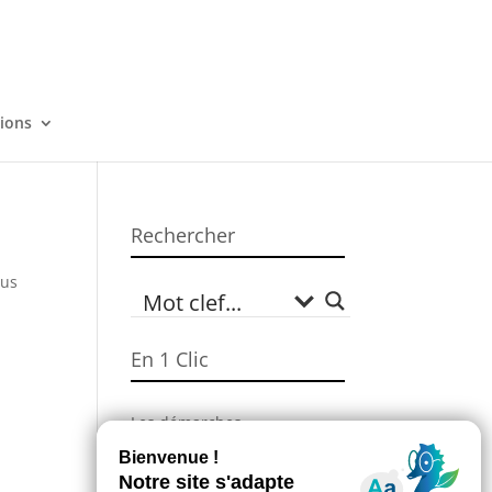
tions
Rechercher
sus
En 1 Clic
Les démarches
administratives
Campagne Sécheresse