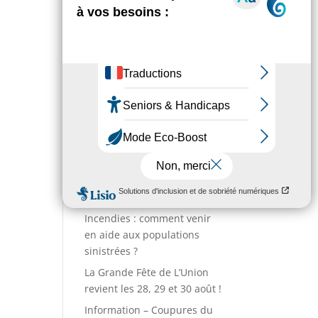
Environnement
Numéros utiles
Enfance & Jeunesse
Sport
Annuaire des associations
Entreprises
Action sociale
Actualités
Incendies : comment venir
en aide aux populations
sinistrées ?
La Grande Fête de L’Union
revient les 28, 29 et 30 août !
Information – Coupures du