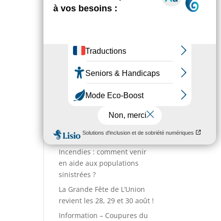
Environnement
Numéros utiles
Enfance & Jeunesse
Sport
Annuaire des associations
Entreprises
Action sociale
Actualités
Incendies : comment venir
en aide aux populations
sinistrées ?
La Grande Fête de L’Union
revient les 28, 29 et 30 août !
Information – Coupures du