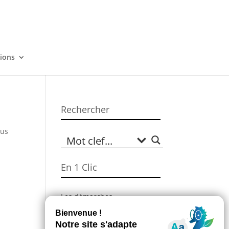
tions
Rechercher
sus
En 1 Clic
Les démarches
administratives
Campagne Sécheresse