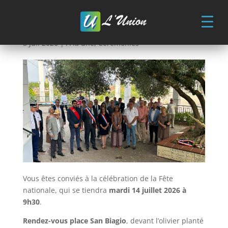
Skip
to
content
Fête nationale – Mardi 14 juillet 2026
8 Juil 2026
|
A la une
,
Cérémonies
Vous êtes conviés à la célébration de la Fête
nationale, qui se tiendra
mardi 14 juillet 2026 à
9h30
.
Rendez-vous place San Biagio
, devant l’olivier planté