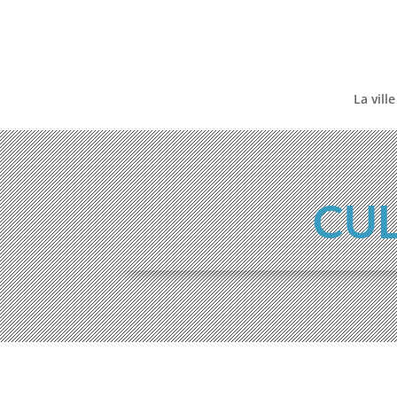
Skip
to
content
La ville
CUL