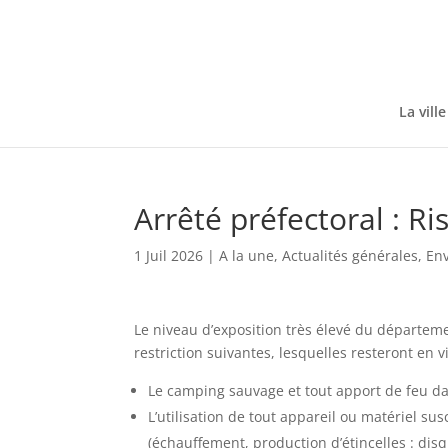
Skip
to
content
La ville
Arrêté préfectoral : R
1 Juil 2026
|
A la une
,
Actualités générales
,
En
Le niveau d’exposition très élevé du départem
restriction suivantes, lesquelles resteront en v
Le camping sauvage et tout apport de feu dans
L’utilisation de tout appareil ou matériel s
(échauffement, production d’étincelles : dis