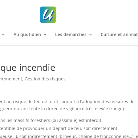
Au quotidien
Les démarches
Culture et anima
isque incendie
vironement
,
Gestion des risques
ent au risque de feu de forêt conduit à l’adoption des mesures de
igueur durant toute la durée de vigilance très élevée (rouge) :
 les massifs forestiers (ou assimilé) est interdit
usceptible de provoquer un départ de feu, soit directement
queuse…), soit indirectement (broyeur, chaîne de tronçonneuse…), e