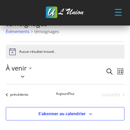
Skip
to
content
témoignages
Évènements
témoignages
Évènements
Aucun résultat trouvé.
Notice
À venir
Recher
Nav
Recherche
Liste
de
et
Sélectionnez
vue
une
naviga
Év
date.
de
Aujourd’hui
Évènements
suivants
Évènements
précédents
vues
Évène
S’abonner au calendrier