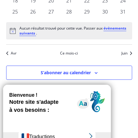
0
0
0
0
0
0
0
18
19
20
21
22
23
24
évènements
évènements
évènements
évènements
évènements
évènements
évènem
0
0
0
0
0
0
0
25
26
27
28
29
30
31
évènements
évènements
évènements
évènements
évènements
évènements
évènem
Aucun résultat trouvé pour cette vue. Passer aux
évènements
Notice
suivants
.
Avr
Ce mois-ci
Juin
S’abonner au calendrier