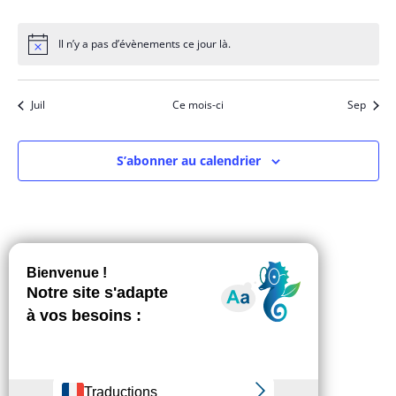
évènements
évènements
évènements
évènements
évènements
évènements
évène
Il n’y a pas d’évènements ce jour là.
Notice
Juil
Ce mois-ci
Sep
S’abonner au calendrier