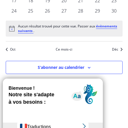
0
0
0
0
0
0
0
17
18
19
20
21
22
23
évènements
évènements
évènements
évènements
évènements
évènements
évènem
0
0
0
0
0
0
0
24
25
26
27
28
29
30
évènements
évènements
évènements
évènements
évènements
évènements
évènem
Aucun résultat trouvé pour cette vue. Passer aux
évènements
Notice
suivants
.
Oct
Ce mois-ci
Déc
S’abonner au calendrier