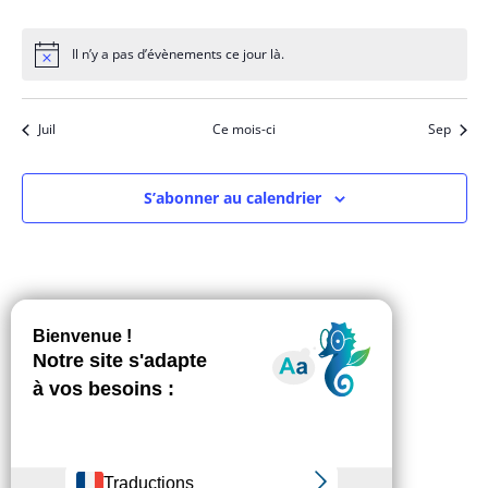
évènements
évènements
évènements
évènements
évènements
évènements
évène
Il n’y a pas d’évènements ce jour là.
Notice
Juil
Ce mois-ci
Sep
S’abonner au calendrier