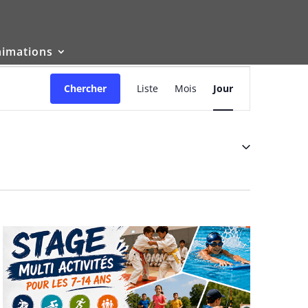
nimations
Navigation
de
Chercher
Liste
Mois
Jour
vues
Évènement