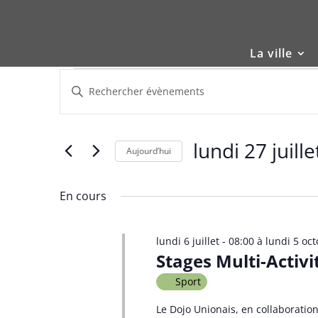
Skip
to
content
La ville
Évènements
Recherche
Saisir
et
for
mot-
navigation
lundi
clé.
de
27
Rechercher
lundi 27 juill
vues
Évènements
Aujourd’hui
juillet
Évènements
par
Sélectionnez
2026
mot-
une
En cours
clé.
date.
lundi 6 juillet - 08:00
à
lundi 5 oct
Stages Multi-Activi
Sport
Le Dojo Unionais, en collaboratio