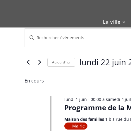
Skip
to
content
La ville
Évènements
Recherche
Saisir
et
for
mot-
navigation
lundi
clé.
de
22
Rechercher
lundi 22 juin
vues
Évènements
Aujourd’hui
juin
Évènements
par
Sélectionnez
2026
mot-
une
En cours
clé.
date.
lundi 1 juin - 00:00
à
samedi 4 juil
Programme de la Ma
Maison des familles
1 bis rue du 
Mairie